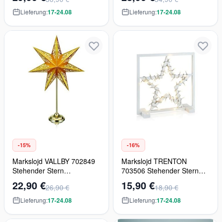
Lieferung:
17-24.08
Lieferung:
17-24.08
-15%
-16%
Markslojd VALLBY 702849
Markslojd TRENTON
Stehender Stern
703506 Stehender Stern
1x25W/E14
1x0,7W/LED
22,90 €
15,90 €
26,90 €
18,90 €
Lieferung:
17-24.08
Lieferung:
17-24.08