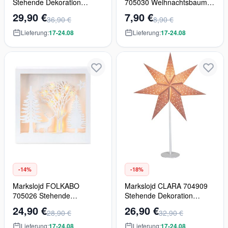
Stehende Dekoration
705030 Weihnachtsbaum
40x0.06W/LED 2700K IP44
30x0.06W/LED 2700K
29,90 €
7,90 €
36,90 €
8,90 €
Lieferung:
17-24.08
Lieferung:
17-24.08
-14%
-18%
Markslojd FOLKABO
Markslojd CLARA 704909
705026 Stehende
Stehende Dekoration
Dekoration 20x0.06W/LED
1x25W/E14 2700K
24,90 €
26,90 €
28,90 €
32,90 €
2700K
Lieferung:
17-24.08
Lieferung:
17-24.08