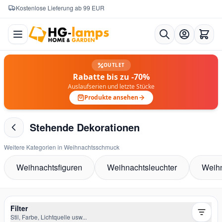
Kostenlose Lieferung ab 99 EUR
Zum Inhalt springen
OUTLET
Rabatte bis zu -70%
Auslaufserien und letzte Stücke
Produkte ansehen
Stehende Dekorationen
Weitere Kategorien in Weihnachtsschmuck
Weihnachtsfiguren
Weihnachtsleuchter
Weihn
Filter
Stil, Farbe, Lichtquelle usw...