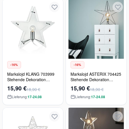
-16%
-16%
Markslojd KLANG 703999
Markslojd ASTERIX 704425
Stehende Dekoration
Stehende Dekoration
1x5W/E14 2700K
1x5W/E27 2700K
15,90 €
15,90 €
18,90 €
18,90 €
Lieferung:
17-24.08
Lieferung:
17-24.08