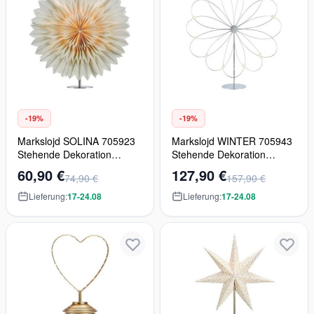
-19%
-19%
Markslojd SOLINA 705923
Markslojd WINTER 705943
Stehende Dekoration
Stehende Dekoration
1x6W/E14 IP20
12x6W/E14 IP20
60,90 €
127,90 €
74,90 €
157,90 €
Lieferung:
17-24.08
Lieferung:
17-24.08