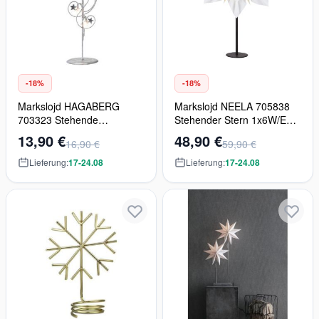
-18%
-18%
Markslojd HAGABERG
Markslojd NEELA 705838
703323 Stehende
Stehender Stern 1x6W/E14
Dekoration 20x0.06W/LED
IP20
13,90 €
48,90 €
16,90 €
59,90 €
2700K
Lieferung:
17-24.08
Lieferung:
17-24.08