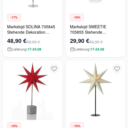
-17%
-19%
Markslojd SOLINA 705845
Markslojd SWEETIE
Stehende Dekoration
705855 Stehende
1x6W/E14 IP20
Dekoration 14x0,03W/LED
48,90 €
29,90 €
58,90 €
36,90 €
IP20
Lieferung:
17-24.08
Lieferung:
17-24.08
-19%
-19%