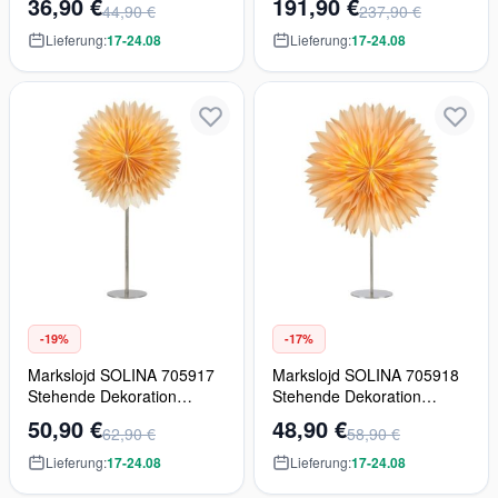
36,90 €
191,90 €
44,90 €
237,90 €
9x18W/LED IP44
Lieferung:
17-24.08
Lieferung:
17-24.08
-19%
-17%
Markslojd SOLINA 705917
Markslojd SOLINA 705918
Stehende Dekoration
Stehende Dekoration
1x40W/E14 IP20
1x6W/E14 IP20
50,90 €
48,90 €
62,90 €
58,90 €
Lieferung:
17-24.08
Lieferung:
17-24.08