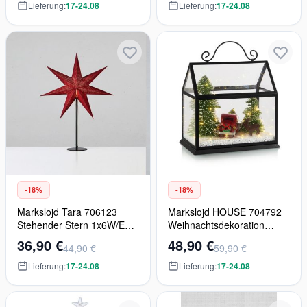
Lieferung:
17-24.08
Lieferung:
17-24.08
-18%
-18%
Markslojd Tara 706123
Markslojd HOUSE 704792
Stehender Stern 1x6W/E14
Weihnachtsdekoration
IP20
60x0,06W/LED IP20
36,90 €
48,90 €
44,90 €
59,90 €
Lieferung:
17-24.08
Lieferung:
17-24.08