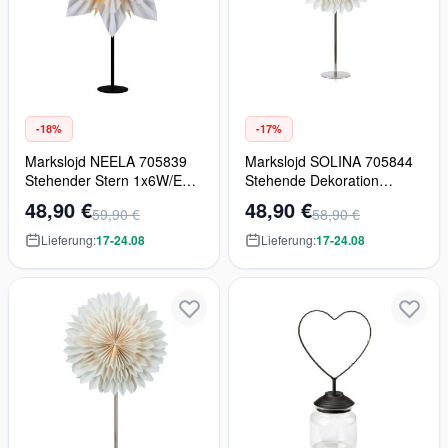
-18%
-17%
Markslojd NEELA 705839
Markslojd SOLINA 705844
Stehender Stern 1x6W/E14
Stehende Dekoration
IP20
1x6W/E14 IP20
48,90 €
48,90 €
59,90 €
58,90 €
Lieferung:
17-24.08
Lieferung:
17-24.08