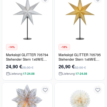
-14%
-18%
Markslojd GLITTER 705794
Markslojd GLITTER 705795
Stehender Stern 1x6W/E14
Stehender Stern 1x6W/E14
IP20
IP20
24,90 €
26,90 €
28,90 €
32,90 €
Lieferung:
17-24.08
Lieferung:
17-24.08