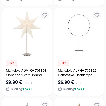
-19%
-18%
Markslojd ADMIRA 705806
Markslojd ALPHA 705822
Stehender Stern 1x6W/E14
Dekorative Tischlampe
IP20
120x2,4W/LED IP20
29,90 €
26,90 €
36,90 €
32,90 €
Lieferung:
17-24.08
Lieferung:
17-24.08