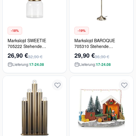
-18%
-19%
Markslojd SWEETIE
Markslojd BAROQUE
705222 Stehende
705310 Stehende
Dekoration 15x0,03W/LED
Dekoration 1x25W/E14
26,90 €
29,90 €
32,90 €
36,90 €
IP44
IP20
Lieferung:
17-24.08
Lieferung:
17-24.08