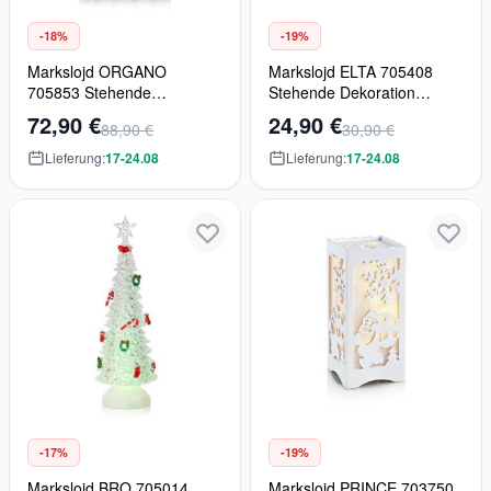
-18%
-19%
Markslojd ORGANO
Markslojd ELTA 705408
705853 Stehende
Stehende Dekoration
Dekoration 5x25W/E10
8x0,06W/LED IP20
72,90 €
24,90 €
88,90 €
30,90 €
IP20
Lieferung:
17-24.08
Lieferung:
17-24.08
-17%
-19%
Markslojd BRO 705014
Markslojd PRINCE 703750