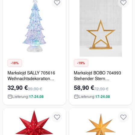
-18%
-19%
Markslojd SALLY 705616
Markslojd BOBO 704993
Weihnachtsdekoration
Stehender Stern
3x0,3W/LED IP20
1x0,06W/LED IP20
32,90 €
58,90 €
39,90 €
72,90 €
Lieferung:
17-24.08
Lieferung:
17-24.08