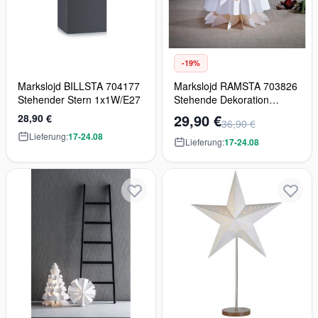
-19%
Markslojd BILLSTA 704177
Markslojd RAMSTA 703826
Stehender Stern 1x1W/E27
Stehende Dekoration
1x25W/E14
29,90 €
28,90 €
36,90 €
Lieferung:
17-24.08
Lieferung:
17-24.08