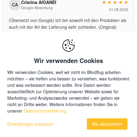
★
★
★
★
★
Cristina AIOANEI
CA
Google-Bewertung
01.08.2026
(Übersetzt von Google) Ich bin sowohl mit den Produkten als
auch mit der Art der Lieferung sehr zufrieden. (Original)
Foarte multumita atat de produse cat si de modul in care
au…
Wir verwenden Cookies
★
★
★
★
★
Gerd Duckhorn
GD
Google-Bewertung
Wir verwenden Cookies, weil wir nicht im Blindflug arbeiten
31.07.2026
möchten – sie helfen uns besser zu verstehen, was funktioniert
Alles bestens. Schnelle Lieferung.
und was verbessert werden sollte. Ihre Daten werden
ausschließlich zur Optimierung unserer Website sowie für
Marketing- und Analysezwecke verwendet – wir geben sie
nicht an Dritte weiter. Weitere Informationen finden Sie in
unserer
Datenschutzerklärung
.
Wir helfen Ihnen gerne
Einstellungen anpassen
Alle akzeptieren
Sehen Sie sich unsere
häufig gestellten Fragen
an,
verfolgen Sie Ihre Bestellung
oder
kontaktieren Sie