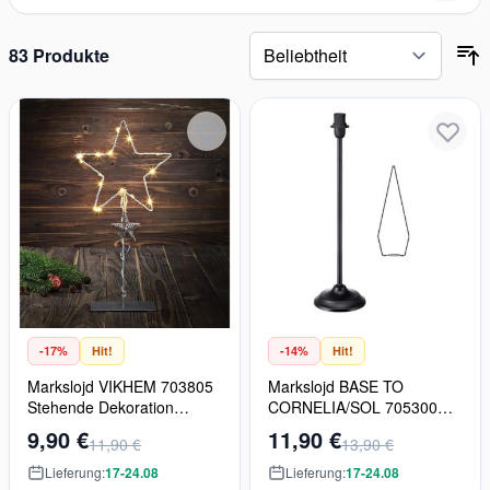
Zur Produktliste springen
83 Produkte
-17%
Hit!
-14%
Hit!
Markslojd VIKHEM 703805
Markslojd BASE TO
Stehende Dekoration
CORNELIA/SOL 705300
15x0.03W/LED 2700K
Basis 1x6W/E14 IP20
9,90 €
11,90 €
11,90 €
13,90 €
Lieferung:
17-24.08
Lieferung:
17-24.08