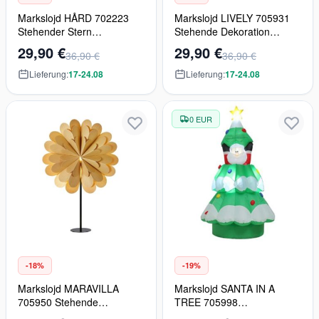
Markslojd HÅRD 702223
Markslojd LIVELY 705931
Stehender Stern
Stehende Dekoration
1x25W/E14 IP20
1x6W/E14 IP20
29,90 €
29,90 €
36,90 €
36,90 €
Lieferung:
17-24.08
Lieferung:
17-24.08
0 EUR
-18%
-19%
Markslojd MARAVILLA
Markslojd SANTA IN A
705950 Stehende
TREE 705998
Dekoration 1x6W/E14 IP20
Außenweihnachtsdekoration