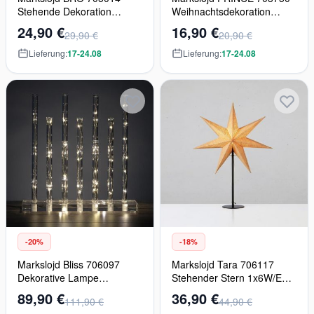
Stehende Dekoration
Weihnachtsdekoration
1x0,06W/LED IP20
8x0.48W/LED 2700K IP20
24,90 €
16,90 €
29,90 €
20,90 €
Lieferung:
17-24.08
Lieferung:
17-24.08
-20%
-18%
Markslojd Bliss 706097
Markslojd Tara 706117
Dekorative Lampe
Stehender Stern 1x6W/E14
9x3,6W/LED IP20
IP20
89,90 €
36,90 €
111,90 €
44,90 €