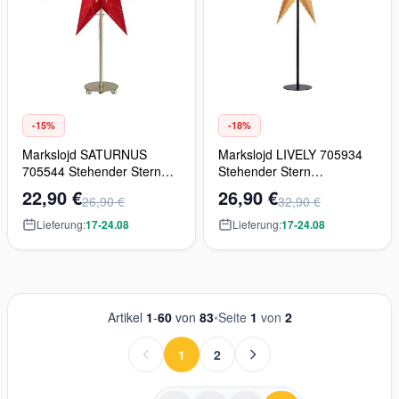
-15%
-18%
Markslojd SATURNUS
Markslojd LIVELY 705934
705544 Stehender Stern
Stehender Stern
1x25W/E14 IP20
1x25W/E14 IP20
22,90 €
26,90 €
26,90 €
32,90 €
Lieferung:
17-24.08
Lieferung:
17-24.08
Artikel
1
-
60
von
83
•
Seite
1
von
2
1
2
Sie lesen gerade die Seite
Seite