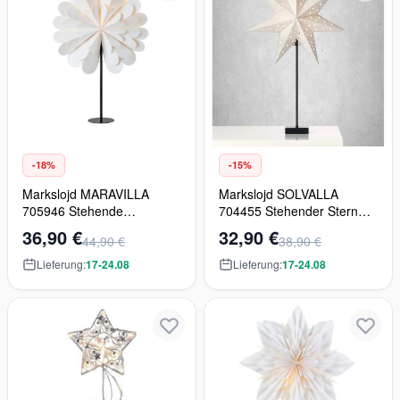
-18%
-15%
Markslojd MARAVILLA
Markslojd SOLVALLA
705946 Stehende
704455 Stehender Stern
Dekoration 1x6W/E14 IP20
1x25W/E14
36,90 €
32,90 €
44,90 €
38,90 €
Lieferung:
17-24.08
Lieferung:
17-24.08