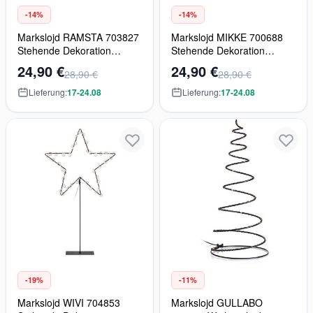
-14%
-14%
Markslojd RAMSTA 703827
Markslojd MIKKE 700688
Stehende Dekoration
Stehende Dekoration
1x25W/E14
1x25W/E14 2700K
24,90 €
24,90 €
28,90 €
28,90 €
Lieferung:
17-24.08
Lieferung:
17-24.08
-19%
-11%
Markslojd WIVI 704853
Markslojd GULLABO