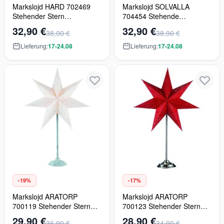
Markslojd HARD 702469
Markslojd SOLVALLA
Stehender Stern
704454 Stehende
1x25W/E14
Dekoration 1x25W/E14
32,90 €
32,90 €
38,90 €
38,90 €
2700K
Lieferung:
17-24.08
Lieferung:
17-24.08
-19%
-17%
Markslojd ARATORP
Markslojd ARATORP
700119 Stehender Stern
700123 Stehender Stern
1x25W/E14
1x25W/E14
29,90 €
28,90 €
36,90 €
34,90 €